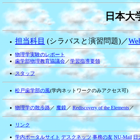
日本大
担当科目
(シラバスと演習問題)／
Web
物理学実験のレポート
歯学部物理教育協議会
／
学習指導要領
スタッフ
松戸歯学部の風
(学内ネットワークのみアクセス可)
物理学の散歩路
／
魔鏡
／
Rediscovery of the Elements
／
リンク
学内ポータルサイト
デスクネッツ
事務の友
NU-Mail
日