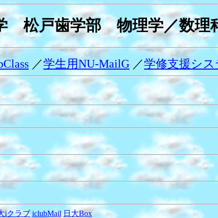
学 松戸歯学部 物理学／数理
Class
／
学生用NU-MailG
／
学修支援シス
大iクラブ
iclubMail
日大Box